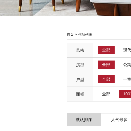
首页
>
作品列表
全部
现
风格
全部
公
房型
全部
一
户型
全部
10
面积
默认排序
人气最多