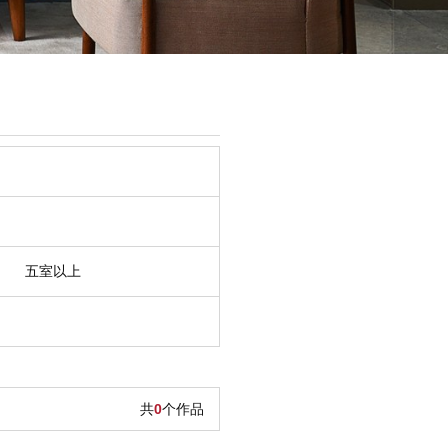
五室以上
共
0
个作品