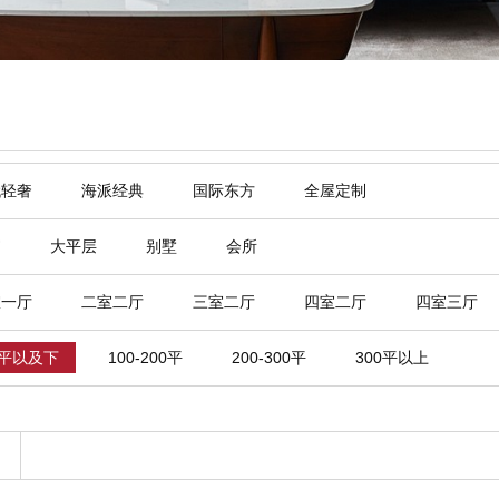
代轻奢
海派经典
国际东方
全屋定制
寓
大平层
别墅
会所
室一厅
二室二厅
三室二厅
四室二厅
四室三厅
0平以及下
100-200平
200-300平
300平以上