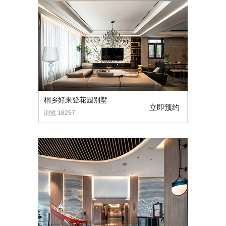
桐乡好来登花园别墅
立即预约
浏览 18257