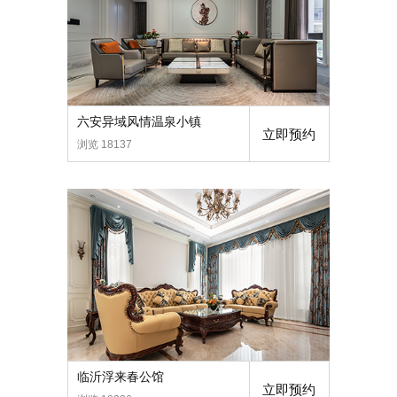
六安异域风情温泉小镇
立即预约
浏览 18137
临沂浮来春公馆
立即预约