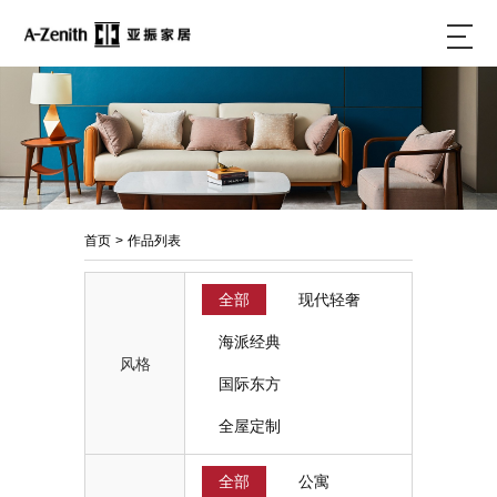
首页
>
作品列表
全部
现代轻奢
海派经典
风格
国际东方
全屋定制
全部
公寓