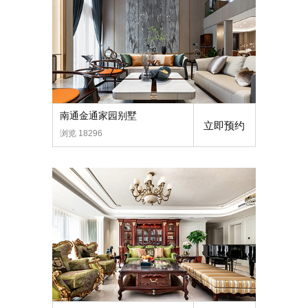
南通金通家园别墅
立即预约
浏览 18296