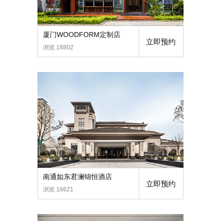
厦门WOODFORM定制店
立即预约
浏览 18802
南通如东君澜锦恒酒店
立即预约
浏览 18621