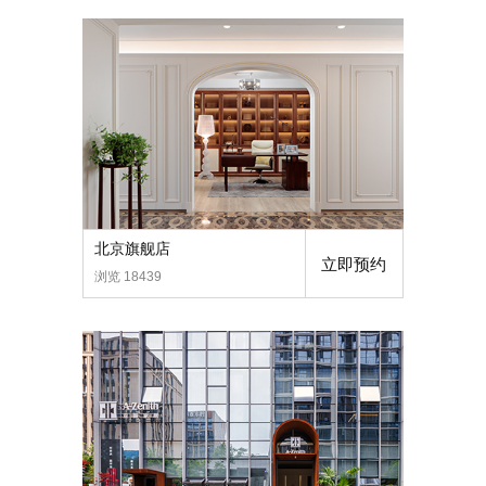
北京旗舰店
立即预约
浏览 18439